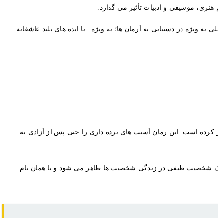
نری، موسیقی و ادبیات تأثیر می گذارد.
یژه در دستیابی به آرمان ها؛ به ویژه : با ایده های بلند عاشقانه
 یک برده فراری به نام سته را روایت می کند که در سال 1873 به سینسیناتی، اوهایو فرار کرده است. این رمان آسیب های برده داری را حتی پس از آزادی به
د. یک شخصیت طیفی در زندگی شخصیت ها ظاهر می شود و با همان نام