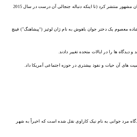
انتشارات مرکزی بزرگ گروه کتاب هارپر لی، اعتقاد بر این داشت که او یکی از تأثیرگذارترین نویسندگان موجود در جهان است. هارپر لی فقط یک رمان مشهور منتشر کرد (تا اینکه دنباله جنجالی آن درست در سال 2015
 چشمان گشاده معصوم یک دختر جوان باهوش به نام ژان لوئیز (“پیشاهنگ”) فینچ
یدگاه ها را در ایالات متحده تغییر دادند.
گاه مرد جوانی به نام نیک کاراوی نقل شده است که اخیراً به شهر