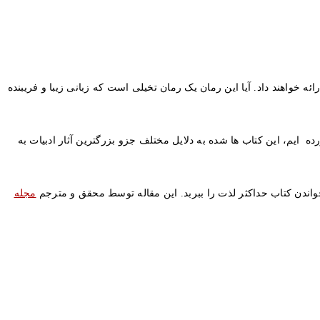
ه خواهند داد. آیا این رمان یک رمان تخیلی است که زبانی زیبا و فریبنده
سی که با ظرافت بیشتری بر جهان تأثیر گذاشته است؟ در اینجا لیستی از 12 رمان را برای شما آورده ایم، این کتاب ها شده به دلایل مختلف جزو بزرگترین آثار ادبیات به
خواندن کتاب حداکثر لذت را ببربد. این مقاله توسط محقق و مترجم
مجله