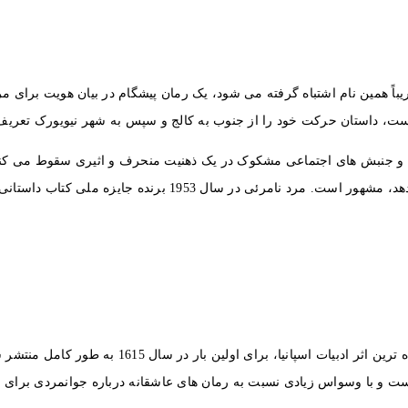
یسون، مرد نامرئی، که اغلب با رمان علمی-تخیلی H.G. Wells ، تقریباً همین نام اشتباه گرفته می شود، یک ر
است، داستان حرکت خود را از جنوب به کالج و سپس به شهر نیویورک تعریف
ط و جنبش های اجتماعی مشکوک در یک ذهنیت منحرف و اثیری سقوط می کند.
 1953 برنده جایزه ملی کتاب داستانی ایالات متحده شد.
دون کیشوت، ساخته میگل دو سروانتس، شاید تأثیرگذارت
ت و با وسواس زیادی نسبت به رمان های عاشقانه درباره جوانمردی برای ا