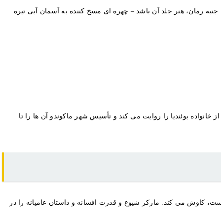
 کند. شاید مشهورترین جنبه رمان، هنر جلد آن باشد – چهره ای مسخ کننده به آسمان آبی تیره
د سال تنهایی” در سال 1967 منتشر کرد. این رمان داستان هفت نسل از خانواده بوئندیا را روایت می کند و تأسیس شهر ماکوندو آن ها را تا
 است، کاوش می کند. مارکز شیوع و قدرت افسانه و داستان عامیانه را در