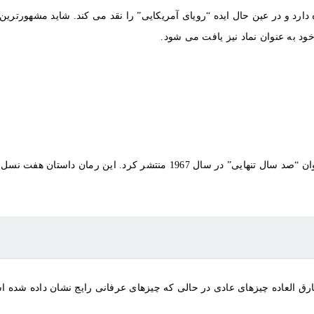
وران جاز در دهه 1920 در تاریخ ایالات متحده دارد و در عین حال ایده “رویای آمریکایی” را نقد می
د به عنوان نماد نیز یافت می شود.
گابریل گارسیا مارکز، نویسنده فقید کلمبیایی، مشهورترین اثر خود را با عنوان “ص
ت خارق العاده چیزهای عادی در حالی که چیزهای عرفانی رایج نشان داده شده