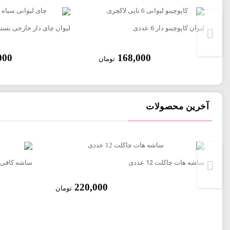
لیوان کاپوچینو دار 6 عددی
لیوان چای دار خارجی بسته 10 عدد
000
168,000
تومان
آخرین محصولات
ساشه هات چاکلت 12 عددی
ساشه کافی میکس
لیوان چای دار گل گاو زبان بسته 10 عددی
220,000
تومان
95,000
1
تومان
تومان