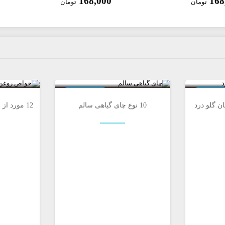
168,000
168
تومان
تومان
0
0
ص دارویی
خواص دارویی
ن گلو درد
10 نوع چای گیاهی سالم
12 مورد ا