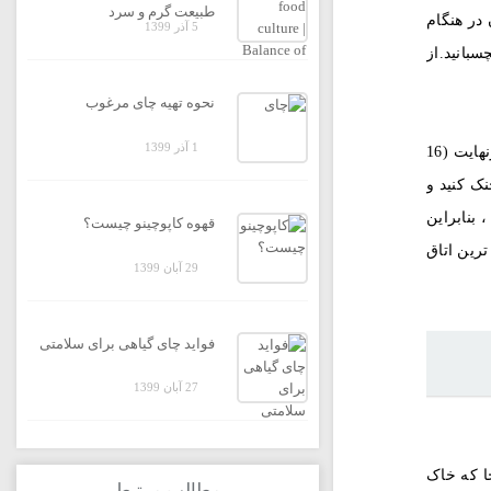
طبیعت گرم و سرد
گیاهان در هنگام
5 آذر 1399
ایه بچسبانید.از
نحوه تهیه چای مرغوب
1 آذر 1399
اگر می خواهید هل را جابجا کنید ، آن را در ظرف بکارید. اگر در آب و هوایی با دمایی زندگی می کنید که گهگاه به زیر 60 درجه فارنهایت (16
نک کنید و
 بنابراین
قهوه کاپوچینو چیست؟
ترین اتاق
29 آبان 1399
فواید چای گیاهی برای سلامتی
27 آبان 1399
جا که خاک
مطالب مرتبط