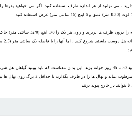
دارید ، می توانید از هر اندازه ظرف استفاده کنید. اگر می خواهید بذرها 
درون ظرف ها بریزید و روی هر یک را 1/8 اینچ (32/0 سانتی متر) خاک بپوشانید.
هر تعداد دانه هل 
ید.
را رشد دهید تا چند برگ جوانه بزند. هل باید بعد از حدود 30 تا 45 روز جوانه بزند. این بدان معناست که باید ببینید گیاه
شدن از طریق خاک می کنند. به آبیاری ادامه دهید تا خاک مرطوب بماند و نهال ها را در ظرف بگذا