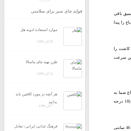
فواید چای سبز برای سلامتی
عمیق باقی
غ را پیدا
موارد استفاده ادویه هل
20 آذر 1399
 کاشت را
مین سرعت
طرز تهیه چای ماسالا
12 آذر 1399
غ شما به
هر آنچه در مورد کافئین باید
رطوبت بالا احتیاج دارد. برای کاشت هل در خارج از خانه ، رطوبت باید حدود 75٪ باشد.هل همچنین دمای بین 64 درجه فارنهایت (18 درجه
بدانید
7 آذر 1399
فرهنگ غذایی ایرانی | تعادل
را به عمق 1 تا 1 ⁄ 2 سانتی متر (2.5-3.8 سانتی متر) بکارید. سوراخهایی به عمق 1 و نیم (2.5 سانتی متر) که 6 تا 18 اینچ (15 تا 46 سانتی