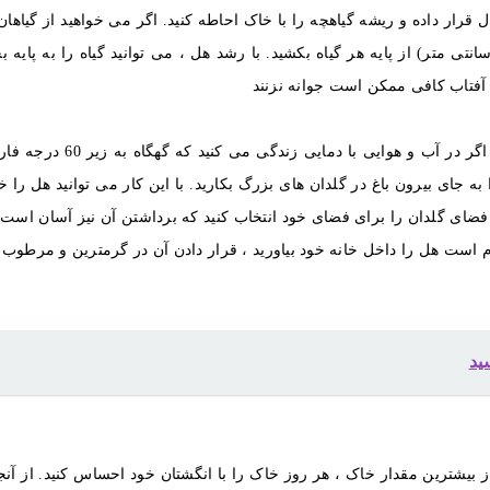
از یکدیگر فاصله دارند ، حفر کنید. در هر سوراخ 1 نهال قرار داده و ریشه گیاهچه را با خاک احاطه کنید. اگر می خواهید از 
د حمایت کنید ، یک گلدان باغ را به فاصله 2 اینچ (5.1 سانتی متر) از پایه هر گیاه بکشید. با رشد هل ، می توانید گیاه را به پ
آفتاب کافی ممکن است جوانه نزنند
 جای بیرون باغ در گلدان های بزرگ بکارید. با این کار می توانید هل را خ
ه فضای گلدان را برای فضای خود انتخاب کنید که برداشتن آن نیز آسان است ،
ازم است هل را داخل خانه خود بیاورید ، قرار دادن آن در گرمترین و مرطوب 
ید
از بیشترین مقدار خاک ، هر روز خاک را با انگشتان خود احساس کنید. از آن