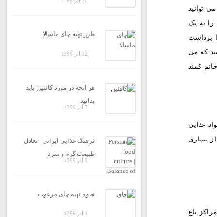
20 آذر 1399
ی توانید
 را به یک
طرز تهیه چای ماسالا
را برداشت
نند که می
12 آذر 1399
انم کمند
هر آنچه در مورد کافئین باید
بدانید
7 آذر 1399
اد غذایی
ز بیماری
فرهنگ غذایی ایرانی | تعادل
طبیعت گرم و سرد
5 آذر 1399
نحوه تهیه چای مرغوب
راکز باغ
1 آذر 1399