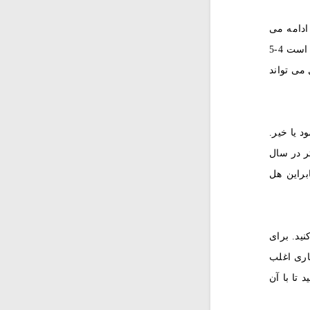
 ادامه می
یابد. گلهای زرد کوچک و بیضی شکل هستند. در این گلها کپسولهایی وجود دارد که حاوی 15 تا 20 دانه هل است.بعضی از گیاهان ممکن است 4-5
 می تواند
 یا خیر.
تر در سال
هر چیدن 35 تا 45 روز صبر کنید ، بنابراین هل
ید. برای
اری اغلب
تا با آن