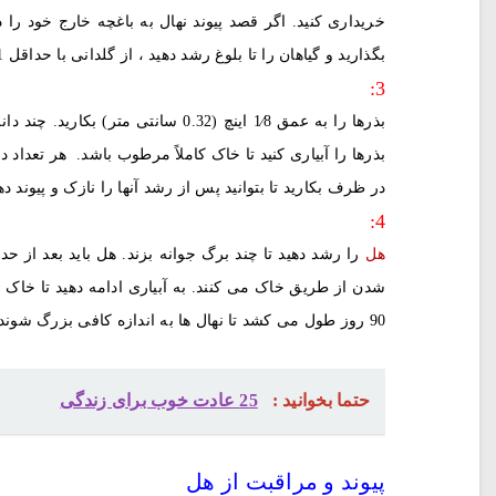
خریداری کنید. اگر قصد پیوند نهال به باغچه خارج خود را 
بگذارید و گیاهان را تا بلوغ رشد دهید ، از گلدانی با حداقل 1 فوت (0.30 متر) عمق و 6 اینچ (15 سانتی متر) عرض استفاده کنید.
3:
بذرها را به عمق 1⁄8 اینچ (0.32 سانتی متر) بکارید.
چند دانه را 
بذرها را آبیاری کنید تا خاک کاملاً مرطوب باشد.
در ظرف بکارید تا بتوانید پس از رشد آنها را نازک و پیوند ده
4:
هل
90 روز طول می کشد تا نهال ها به اندازه کافی بزرگ شوند تا بتوانند در خارج پیوند بزنند
حتما بخوانید :
25 عادت خوب برای زندگی
پیوند و مراقبت از هل