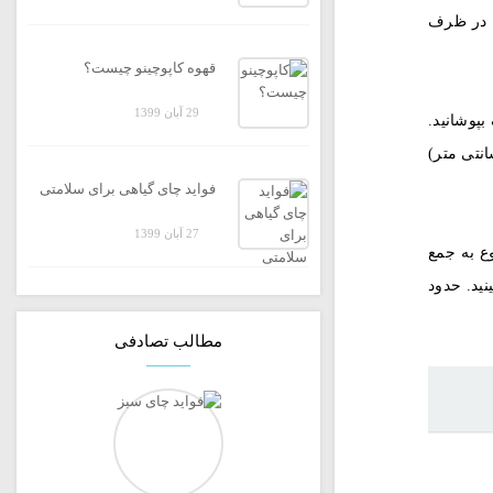
را در ظرف
قهوه کاپوچینو چیست؟
29 آبان 1399
دوست داشتید شروع کنید ، اما آنها را با فاصله یک سانتی متر (2.5 سانتی متر)
فواید چای گیاهی برای سلامتی
27 آبان 1399
ان هل شروع به جمع
رید تا حداقل 2 برگ روی نهال ها ببینید. حدود
مطالب تصادفی