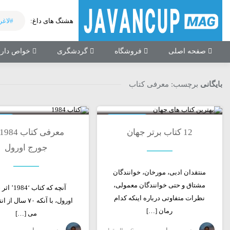
هشتگ های داغ:
#لاغر
صفحه اصلی
فروشگاه
گردشگری
خواص دارو
بایگانی
برچسب:
معرفی کتاب
0
معرفی کتاب
معر
12 کتاب برتر جهان
جورج اورول
منتقدان ادبی، مورخان، خوانندگان
مشتاق و حتی خوانندگان معمولی،
آنچه که کتاب ‘
نظرات متفاوتی درباره اینکه کدام
اورول، با آنکه ۷۰ سا
رمان […]
می […]