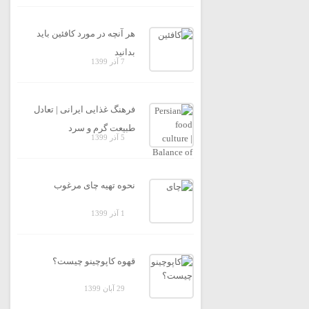
هر آنچه در مورد کافئین باید
بدانید
7 آذر 1399
فرهنگ غذایی ایرانی | تعادل
طبیعت گرم و سرد
5 آذر 1399
نحوه تهیه چای مرغوب
1 آذر 1399
قهوه کاپوچینو چیست؟
29 آبان 1399