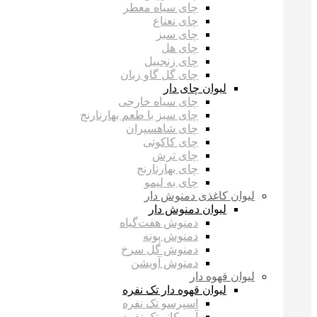
چای سیاه معطر
چای نعناع
چای سبز
چای هل
چای زنجبیل
چای گل گاو زبان
لیوان چای دار
چای سیاه خارجی
چای سبز با طعم بهارنارنج
چای شاهسپران
چای کاکوتی
چای ترش
چای بهارنارنج
چای به لیمو
لیوان کاغذی دمنوش دار
لیوان دمنوش دار
دمنوش ‌هفت‌گیاه
دمنوش پونه
دمنوش گل سرخ
دمنوش آویشن
لیوان قهوه دار
لیوان قهوه دار تک نفره
اسپرسو تک نفره
آمریکانو تک نفره