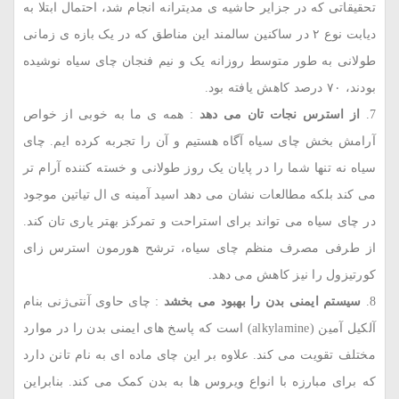
تحقیقاتی که در جزایر حاشیه‌ ی مدیترانه انجام شد، احتمال ابتلا به
دیابت نوع ۲ در ساکنین سالمند این مناطق که در یک بازه‌ ی زمانی
طولانی به ‌طور متوسط روزانه یک و نیم فنجان چای سیاه نوشیده
بودند، ۷۰ درصد کاهش یافته بود.
از استرس نجات ‌تان می ‌دهد
: همه ‌ی ما به خوبی از خواص
آرامش ‌بخش چای سیاه آگاه هستیم و آن را تجربه کرده ‌ایم. چای
سیاه نه ‌تنها شما را در پایان یک روز طولانی و خسته ‌کننده آرام ‌تر
می ‌کند بلکه مطالعات نشان می ‌دهد اسید آمینه‌ ی ال‌ تیاتین موجود
در چای سیاه می ‌تواند برای استراحت و تمرکز بهتر یاری ‌تان کند.
از طرفی مصرف منظم چای سیاه، ترشح هورمون استرس‌ زای
کورتیزول را نیز کاهش می ‌دهد.
سیستم ایمنی بدن را بهبود می ‌بخشد
: چای حاوی آنتی‌ژنی بنام
آلکیل ‌آمین (alkylamine) است که پاسخ‌ های ایمنی بدن را در موارد
مختلف تقویت می ‌کند. علاوه‌ بر این چای ماده‌ ای به‌ نام تانن دارد
که برای مبارزه با انواع ویروس ‌ها به بدن کمک می ‌کند. بنابراین