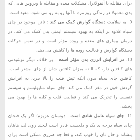
برای مقابله با آنفولانزا، مشکلات معده و مقابله با ویروس ‌ها‌یی که
بدن معمولا در زندگی روزمره با آنها رو به ‌رو می ‌شود، مفید است.
به سلامت دستگاه گوارش کمک می ‌کند
: تانن موجود در چای
سیاه علاوه بر اینکه به بهبود سیستم ایمنی بدن کمک می ‌کند، در
درمان بیماری ‌های معده و روده مؤثر است و در ضمن حرکات
دستگاه گوارش و فعالیت روده ‌ها را کاهش می‌ دهد.
در افزایش انرژی بدن مؤثر است
: بر خلاف دیگر نوشیدنی
‌های کافئین ‌دار، که البته میزان کافئین ‌شان از چای بیشتر است،
کافئین چای سیاه بدون آنکه تپش قلب را بالا ببرد، به افزایش
گردش خون در مغز کمک می ‌کند. چای سیاه متابولیسم و سیستم
تنفسی را تحریک می ‌کند و فعالیت قلب و کلیه‌ ها را بهبود می
‌بخشد.
چای سیاه عامل شادی است
: دوستان عزیزم؛ اگر یک فنجان
چای سیاه درجه‌ ی یک و دلچسب قادر است لبخند روی لب ‌هایتان
بنشاند و حال‌ تان را خوب کند، واقعا چه ضرری ممکن است برای