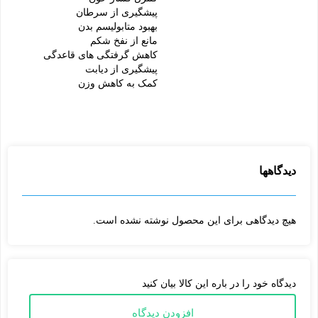
دارویی این نوشیدنی خوشمزه آن را به یکی از محبوب ترین نوشیدنی ها
پیشگیری از سرطان
بهبود متابولیسم بدن
تبدیل کرده است.
مانع از نفخ شکم
چای ماسالا برای کمک به هضم
: ادویه های موجود در چای ماسالا
کاهش گرفتگی های قاعدگی
پیشگیری از دیابت
بویژه میخک، به روند هضم کمک میکند. زمانی که زنجبیل به این مخلوط
کمک به کاهش وزن
اضافه میشود، اثرات دارویی آن بیشتر خواهد شد، که اثر آرام بخشی و
طراوت بر روی بدن دارد. همچنین هل، که در این ترکیب وجود دارد تولید
بزاق را افزایش میدهد که خود نیز به روند هضم کمک خواهد کرد.
خواص آنتی اکسیدانی چای ماسالا
: همانطور که گفته شد، پایه چای
دیدگاهها
ماسالا، چای سیاه است. خواص ضد اکسیدانی بسیار قوی دارد. هل و
میخک موجود در آن نیز باعث کاهش سطح کلسترول میشود و به نوبه
خود مقدار کلسترول خوب را افزایش میدهد. این اتفاق باعث کاهش
هیچ دیدگاهی برای این محصول نوشته نشده است.
تشکیل پلاک میشود که عامل انسداد ناشی از بیماری های قلبی است.
این ادویه ها به کنترل ضربان قلب و فشار خون کمک میکنند.
کنترل فشار خون با چای ماسالا
: چای ماسالا همچنین می تواند با
دیدگاه خود را در باره این کالا بیان کنید
مشکلات مربوط به خون مقابله کند، اگر دچار نوسان فشار خون هستید،
افزودن دیدگاه