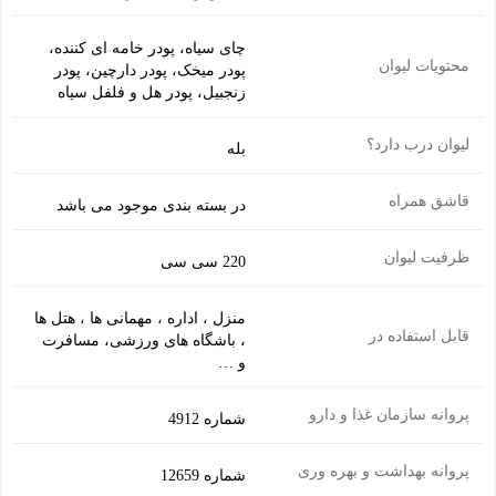
نوشیدن راحت و 6 قاشق برای هم زدن محتویات لیوان می باشد. 1 عدد
سینی مقوایی در بسته بندی برای حمل راحت لیوان ها در زمان پذیرایی
چای سیاه، پودر خامه ای کننده،
محتویات لیوان
پودر میخک، پودر دارچین، پودر
موجود می باشد.
زنجبیل، پودر هل و فلفل سیاه
لیوان درب دارد؟
بله
تصاویر رسمی
قاشق همراه
در بسته بندی موجود می باشد
خواص فوق العاده محصول
ظرفیت لیوان
220 سی سی
جلوگیری از سرماخوردگی و گرفتگی بینی
: خواص ضد التهابی، ضد
قارچی و ضد باکتریایی چای ماسالا از سرماخوردگی و گرفتگی بینی
منزل ، اداره ، مهمانی ها ، هتل ها
قابل استفاده در
جلوگیری میکند. میخک و زنجبیل، سرفه را بهبود میبخشد و یک لیوان
، باشگاه های ورزشی، مسافرت
و …
اشتراک گذاری در شبکه های اجتماعی
چای ماسالا در روز مطمئنا شما را قوی و دور از سرماخوردگی نگه
میدارد بهترین کار این است که آن را داغ بنوشید. اگر سرماخورده اید
پروانه سازمان غذا و دارو
شماره 4912
یک لیوان چای ماسالا کمک خواهد کرد تا هر چه زودتر احساس بهتری
داشته باشید.
پروانه بهداشت و بهره وری
شماره 12659
ارسال به ایمیل