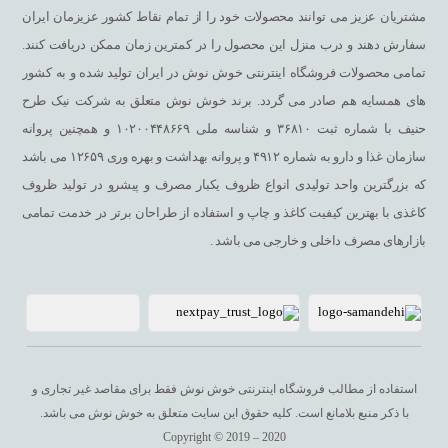
مشتریان عزیز می توانند محصولات خود را از تمام نقاط کشور عزیزمان ایران
سفارش دهند و درب منزل این محصول را در کمترین زمان ممکن دریافت کنند.
ابعاد بسته بندی و لیوان ها
تمامی محصولات فروشگاه اینترنتی خوش نوش در ایران تولید شده و به کشور
های همسایه هم صادر می گردد. برند خوش نوش متعلق به شرکت نیک طرح
ابعاد بسته بندی لیوان چای دار ماسالا 6 عددی به صورت 9 سانتی متر
حنیف با شماره ثبت ۳۶۸۱۰ و شناسه ملی ۱۰۲۰۰۴۴۸۶۶۹ و همچنین پروانه
ارتفاع، 15 سانتی متر عرض و 32 سانتی متر طول می باشد که ابعاد
سازمان غذا و دارو به شماره ۴۹۱۲ و پروانه بهداشت و بهره وری ۱۲۶۵۹ می باشد
لیوان داخل بسته به صورت 11 سانتی متر ارتفاع، 7.5 سانتی متر عرض
که بزرگترین واحد تولیدی انواع ظروف یکبار مصرف و پیشرو در تولید ظروف
و 7.5 سانتی متر طول می باشد که حجم این لیوان ها 220 سی سی می
کاغذی با بهترین کیفیت کاغذ و چاپ و استفاده از طراحان برتر در خدمت تمامی
باشد که برای تهیه یک چای ماسالا تک نفره بسیار مناسب است.
بازارهای مصرف داخلی و خارجی می باشد .
همچنین 6 عدد قاشق 11 سانتی متری برای هم زدن محتویات لیوان و
درب آسان نوش در بسته بندی موجود می باشد. 1 سینی مقوایی هم در
بسته بندی موجود می باشد که برای جابجایی آسان می توانید از این
سینی استفاده کنید.
استفاده از مطالب فروشگاه اینترنتی خوش نوش فقط برای مقاصد غیر تجاری و
با ذکر منبع بلامانع است. کلیه حقوق این سایت متعلق به خوش نوش می ‌باشد.
Copyright © 2019 – 2020