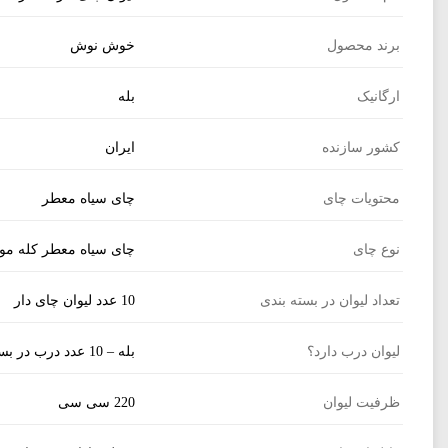
خواص فوق العاده چای سیاه معطر
برند محصول
خوش نوش
به سلامتی دهان و دندان کمک می‌ کند
: مطالعات انجام‌شده توسط
طرفی چون رشد باکتری‌ ها را محدود می ‌کند، مانع از پوسیدگی دندان
ارگانیک
بله
می‌ کشد و مانع از رشد آنزیم‌ های باکتریایی می ‌شود. این آنزیم‌ ها ه
تصاویر رسمی
به داشتن قلبی بهتر کمک می ‌کند
کشور سازنده
ایران
روزانه ۳ فنجان یا بیشتر چای می ‌نوشند، ۲۱ درصد کمتر از افرادی است که معمولا کمتر از یک فنجان چای سیاه یا سبز مصرف می‌ کنند.
محتویات چای
چای سیاه معطر
چای یک آنتی ‌اکسیدان است
چای همان آنتی ‌اکسیدان‌‌های میوه ‌ها و سبزی‌ جات را داراست که همه‌
نوع چای
چای سیاه معطر کله مو
به پیشگیری از سرطان کمک می ‌کند
: هر چند برای اطمینان از 
ترکیباتی که در چای وجود دارند ممکن است به پیشگیری از برخی انوا
تعداد لیوان در بسته بندی
10 عدد لیوان چای دار
اشتراک گذاری در شبکه
شوند.
لیوان درب دارد؟
بله – 10 عدد درب در بسته بندی موجود می باشد
برای سلامت استخوان‌ها مفید است
: با توجه به آنتی ‌اکسیدان 
احتمال پیشرفت آرتریت (التهاب مفاصل) در آنها کمتر خواهد بود.
ظرفیت لیوان
220 سی سی
خطر ابتلا به دیابت را کاهش می ‌دهد
ارسال به ایمیل
متوسط روزانه یک و نیم فنجان چای سیاه نوشیده بودند، ۷۰ درصد کاهش یافته بود.