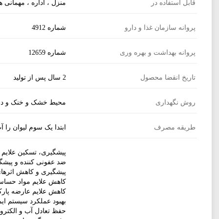
قابل استفاده در
منزل ، اداره ، مهمانی 
از استرس نجات ‌تان می ‌دهد
: همه ‌ی ما به خوبی از خواص آرامش 
مطالعات نشان می ‌دهد اسید آمینه‌ ی ال‌ تیاتین موجود در چای سی
پروانه سازمان غذا و دارو
شماره 4912
ارسال
‌دهد.
پروانه بهداشت و بهره وری
شماره 12659
سیستم ایمنی بدن را بهبود می ‌بخشد
مبارزه با انواع ویروس ‌ها به بدن کمک می ‌کند. بنابراین برای مقابله
تاریخ انقضا محصول
2 سال پس از تولید
به سلامت دستگاه گوارش کمک می ‌کند
: تانن موجود در چای سیا
فعالیت روده ‌ها را کاهش می‌ دهد.
روش نگهداری
محیط خشک و خنک و دور
در افزایش انرژی بدن مؤثر است
: بر خلاف دیگر نوشیدنی ‌های 
طریقه مصرف
ابتدا یک سوم لیوان را 
کمک می ‌کند. چای سیاه متابولیسم و سیستم تنفسی را تحریک می ‌کند 
چای سیاه معطر عامل شادی است
: دوستان عزیزم؛ اگر یک فن
پیشگیری، تسکین علایم و
داشته باشد؟! (منبع :
سایت چطور
)
ضد عفونی کننده و پیشگی
پیشگیری و کاهش اثرهای
کاهش علایم مواد حساس
کاهش علایم عارضه پارک
بهبود عملکرد سیستم ای
حفظ تعادل آب و الکترول