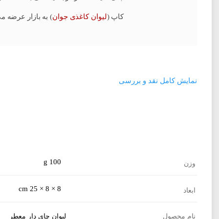
کاپ (
لیوان کاغذی جوان
) به بازار عرضه م
نمایش کامل نقد و بررسی
نوع بسته بندی و تعداد محصول
درجه یک می باشد که لایه ابریشمی این محتویات را در انتهای لیوا
سفارش دهید.
100 g
وزن
8 × 8 × 25 cm
ابعاد
نام محصول
لیوان چای دار معطر