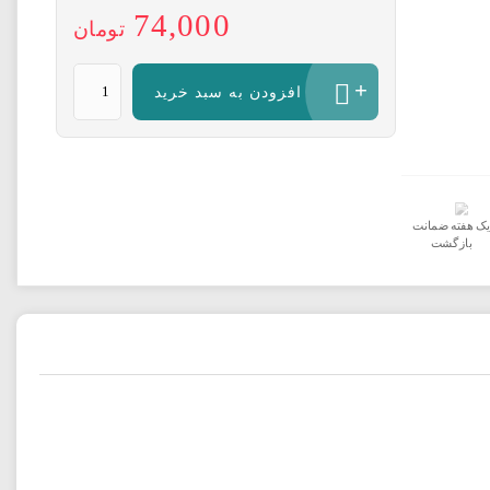
74,000
تومان
لیوان
افزودن به سبد خرید
چای
دار
معطر
بسته
10
عددی
یک هفته ضمانت
با
بازگشت
درب
عدد