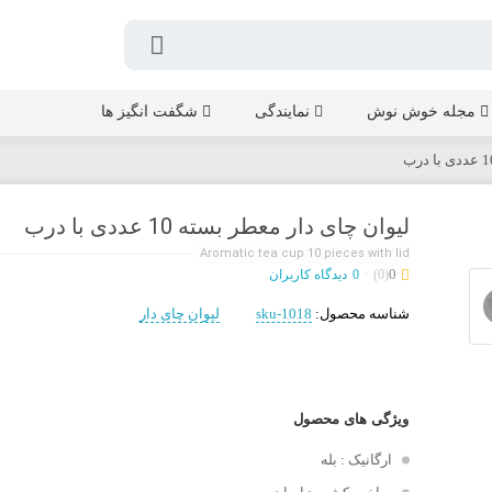
مجله خوش نوش
نمایندگی
شگفت انگیز ها
لیوان چای دار معطر بسته 10 عددی با درب
Aromatic tea cup 10 pieces with lid
0
(0)
0
دیدگاه کاربران
شناسه محصول:
sku-1018
لیوان چای دار
ویژگی های محصول
ارگانیک : بله