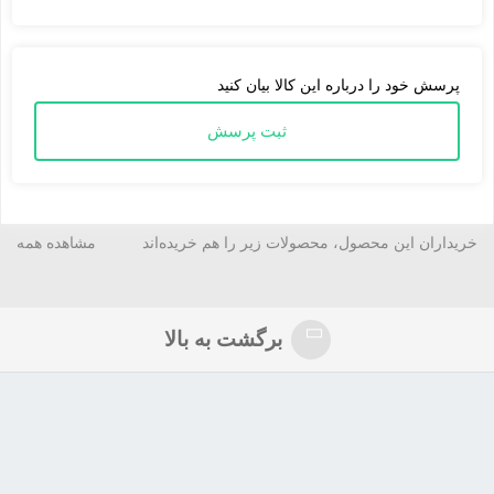
توانید از این بیسکوییت ها استفاده کنید و لذت ببرید. نوش جان
پرسش خود را درباره این کالا بیان کنید
ثبت پرسش
معرفی محصولات IML و مزایای آن :
خریداران این محصول، محصولات زیر را هم خریده‌اند
مشاهده همه
لیوان جدید تولید خوش نوش برای نوشیدن در حال حرکت، راحتی را با
کیفیت بالا و زیبایی درهم آمیخته تا محصولات گرم و سرد همچون قهوه،
چای و دمنوش بتوانند به بهترین شکل معرف محصولات خوش نوش
برگشت به بالا
باشند و کیفیت و طعم عالی را برای مصرف کنندگان خود به ارمغان
بیاورند.
امروزه تولیدکنندگان به خوبی به اهمیت و تاثیر بسته بندی برتر در
انتخاب محصولات خود توسط مشتریان واقفند. بسته بندی های نوین
علاوه بر محافظت از محصول تولیدی، حمل و نقل آسان و به صرفه،