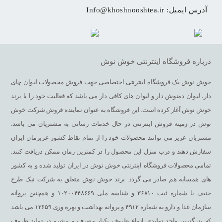
آدرس ایمیل: 
Info@khoshnooshtea.ir
چرا برند خوش نوش
مسئولین و مدیریت
خوش نوش
همواره سعی در تولید یک محصول
درباره فروشگاه اینترنتی خوش نوش
فوری، بهداشتی و کمک درمانی دارند و برای رسیدن به این هدف کیفیت
خوش نوش یک فروشگاه اینترنتی اختصاصی جهت فروش محصولات لیوان چای
را فدای قیمت نمی کنند. از این روی با تاسیس آزمایشگاه و تست مواد
دار، لیوان دمنوش دار و لیوان های کافی دار می باشد که فعالیت خود را با برند
اولیه و گیاهان دارویی تازه سعی دارند تا تولیدات این شرکت را در
خوش نوش آغاز کرده است. این فروشگاه به عنوان نماینده فروش شرکت خوش
بهترین کیفیت و بدون اسانس و افزودنی های مضر در دسترس هموطنان
نوش در زمینه فروش اینترنتی در حال خدمات رسانی به مشتریان می باشد.
عزیز قرار دهند.
مشتریان عزیز می توانند محصولات خود را از تمام نقاط کشور عزیزمان ایران
ما در خوش نوش بجای استفاده از مواد اولیه ارزان قیمت و بی کیفیت
سفارش دهند و درب منزل این محصول را در کمترین زمان ممکن دریافت کنند.
سعی نمودیم تا با استفاده از فناوری های نو و دستگاه های فوق پیشرفته
تمامی محصولات فروشگاه اینترنتی خوش نوش در ایران تولید شده و به کشور
و سریع بهترین کیفیت را با پایین ترین قیمت ممکن تولید نمائیم و
های همسایه هم صادر می گردد. برند خوش نوش متعلق به شرکت نیک طرح
مجوزهای لازمه را از بالاترین مرجع بهداشتی ایران (سازمان غذا و دارو)
حنیف با شماره ثبت ۳۶۸۱۰ و شناسه ملی ۱۰۲۰۰۴۴۸۶۶۹ و همچنین پروانه
دریافت کردیم تا محصولی در شاُن ایرانیان به نام
لیوان کاغذی چای دار
سازمان غذا و دارو به شماره ۴۹۱۲ و پروانه بهداشت و بهره وری ۱۲۶۵۹ می باشد
تقدیم سرزمین سبزمان کنیم.
که بزرگترین واحد تولیدی انواع ظروف یکبار مصرف و پیشرو در تولید ظروف