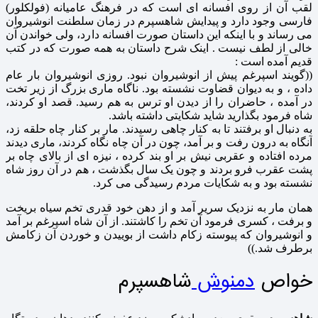
لقب آن از روى افسانه اى است که در فرهنگ عامیانه (فولکلور)
فارسى وجود دارد و پیدایش شاهسپرم در زمان سلطنت انوشیروان
مى رساند و با اینکه این داستان صورت افسانه دارد، ولی خواندن آن
خالى از لطف نیست . اینک شرح داستان به همه صورت که در کتب
قدیم آمده است :
((گویند اسپرغم پیش از انوشیروان نبود. روزى انوشیروان بار عام
داده ، و به دیوان قضاوت نشسته بود. ناگاه مارى بزرگ از زیر تخت
در آمده ، حاضران را از دیدن او ترس به هم رسید. قصد او کردند،
شاه فرمود بگذارید شاید شکایتى داشته باشد.
به دنبال او برفتند تا به کنار چاهى رسیدند. مار بر کنار چاه حلقه زد،
آنگاه به درون رفت و بر آمد، چون در آن چاه نگاه کردند، مارى دیدند
مرده افتاده و عقربى نیش بر او بند کرده ، نیزه اى از بالاى چاه بر
پشت عقرب فرو بردند و چون یک سال بگذشت ، هم در آن روز شاه
نشسته بود و به شکایات مردم رسیدگى مى کرد.
همان مار به نزدیک سریر آمد و از دهن خود قدرى تخم سیاه بریخت
و برفت ، کسرى فرمود آن تخم را کاشتند. از آن شاه اسپرغم بر آمد
و انوشیروان که پیوسته زکام داشت از بوییدن و خوردن آن زکامش
برطرف شد.))
خواص
دمنوش
شاهسپرم