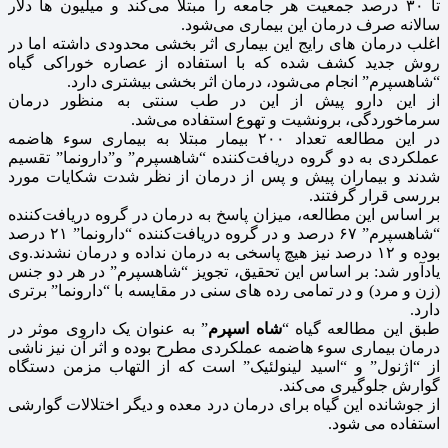
تا ‪ ۳۰‬درصد جمعیت هر جامعه را مبتلا می‌کند و میلیون ها دلار
سالانه صرف درمان این بیماری می‌شود.
اغلب درمان های رایج این بیماری اثر بخشی محدودی داشته اما در
روش جدید کشف شده که با استفاده از عصاره خوراکی گیاه
“شاهسپرم” انجام می‌شود، درمان اثر بخشی بیشتری دارد.
از این دارو پیش از این در طب سنتی به منظور درمان
سرماخوردگی، برونشیت و تهوع استفاده می‌شد.
در این مطالعه تعداد ‪ ۲۰۰‬بیمار مبتلا به بیماری سوء هاضمه
عملکردی به دو گروه دریافت‌کننده “شاهسپرم” و”دارونما” تقسیم
شدند و بیماران پیش و پس از درمان از نظر شدت شکایات مورد
بررسی قرار گرفتند.
بر اساس این مطالعه، میزان پاسخ به درمان در گروه دریافت‌کننده
“شاهسپرم” ‪ ۶۷‬درصد و در گروه دریافت‌کننده “دارونما” ‪۲۱‬ درصد
بوده و ‪ ۱۲‬درصد نیز هیچ پاسخی به درمان نداده و درمان نشدند.وی
یادآور شد: بر اساس این تحقیق، تجویز “شاهسپرم” در هر دو جنس
(زن و مرد) و در تمامی رده های سنی در مقایسه با “دارونما” برتری
دارد.
طبق این مطالعه گیاه “
شاه اسپرم
” به عنوان یک داروی موثر در
درمان بیماری سوء هاضمه عملکردی مطرح بوده و اثر آن نیز ناشی
از “اژنول” و “اسید لینولئیک” است که از التهاب مزمن دستگاه
گوارش جلوگیری می‌کند.
از جوشانده این گیاه برای درمان درد معده و دیگر اختلالات گوارشی
استفاده می شود.