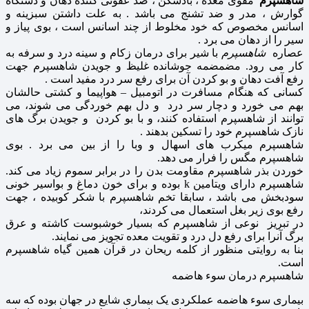
شاهسپرم
مقوى معده ، بادشکن ، ضد عفونى کننده دهان و دستگاه
گوارش ، مدر و ضد تشنج مى باشد . به علت داشتن سبزینه و
اسانس مخصوص که خود مخلوط از چند اسانس است ، بوى پیاز و
سیر را از دهان مى برد .
عصاره
شاهسپرم
با شیر براى درمان زکام و سینه درد و سرفه به
کار مى رود. مضمضمه جوشانده غلیظ و جویدن شاهسپرم جهت
رفع آفت دهان و بو کردن آن براى رفع سر درد مفید است .
کسانى که هنگام مسافرت در اتومبیل – هواپیما و کشتى حالشان
بهم مى خورد و دچار سر درد و دل بهم خوردگى مى شوند، مى
توانند از شاهسپرم استفاده کنند، و با بو کردن و جویدن برگ هاى
نازک شاهسپرم خود را تسکین بدهند .
شاهسپرم میکرب هاى اسهال و وبا را از بین می برد . بوى
شاهسپرم مگس را فرار مى دهد.
خوردن بذر شاهسپرم مقاومت بدن را در برابر سموم زیاد مى کند.
شاهسپرم داراى ویتامین k بوده و براى خون دماغ و بواسیر خونى
سودبخش مى باشد ، سابقا تخم شاهسپرم با شکر کوبیده ، جهت
رفع بوى زیر بغل استعمال مى کردند،
در تبریز نوعی از شاهسپرم که بسیار خوشبوست کاشته و عرق
برگ آنرا براى رفع دل درد و تقویت معده تجویز مى نمایند.
بنا به روایتی منظور از کلمه ریحان در قرآن همین گیاه شاهسپرم
است.
شاهسپرم درمان سوء هاضمه
بیماری سوء هاضمه عملکردی یک بیماری شایع در جهان بوده که سه