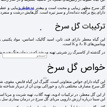
ارتباط با ما
گل سرخ مظهر زیبایی و محبت است و بیشتر به خاطر زیبایی و عطرش ک
دارای پنج برگچه دندانه‌دار و سبز تیره است. گل‌هایش درشت و منفرد ب
ترکیبات گل سرخ
ویتامین‌های A، B و K است.
در گذشته از کاسبرگ رز شربتی تهیه می‌شد که در زمان جنگ جیره بند
خواص گل سرخ
این گیاه دارای خواص متفاوتی است. گلبرگ این گیاه قابض، مقوی، ش
گل سرخ مصارف مختلفی دارد و خوراکی بودن آن از دیرباز شناخته 
از این گل معطر، در ترکیبات ادویه، تهیه گلاب، تهیه شربت و مربا ا
ابن سینا درباره ارزش دارویی مربای گل سرخ در درمان بیماری سل و