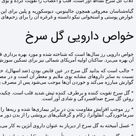
گلاب گل سرخ نشاط آور است، قلب و اعصاب را تقویت کرده و بوی بد
گیاه‌شناسان معروفی همچون جالینوس، دیوسکوریه و پلین برای این گ
عوارض پوستی و استخوانی نیکو دانسته و غرغره آن را برای زخم‌های دهان
خواص دارویی گل سرخ
خواص دارویی رز سال‌ها است که شناخته شده و مورد بهره برداری قرا
آن بهره می‌برد. ساکنان اولیه آمریکای شمالی نیز برای تسکین سوزش
* جالب است که بدانید گل سرخ در عین قابض بودن (ضد اسهال)، خاص
نسبت به سایر داروهای مشابه بوی ملایم و معطر آن است و در مصارف
گوارش مبارزه می‌کند و خوردن آن‌ها موجب می‌شود پس از مصرف یک د
* گل سرخ تقویت کننده و برطرف کننده تپش شدید قلب است. چکیده ی
روغن گل سرخ ضدافسردگی و شادی آور است.
* رز موجب افزایش مقاومت بدن در برابر بیماری‌ها شده و ریه‌ها ر
سرماخوردگی، آنفلوآنزا، زکام و گرفتگی‌های برونشی را از بدن دور می
* عسل آمیخته به گل سرخ از دیرباز به عنوان داروی آنژین به کار می‌