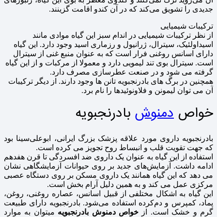
جدیدی را تشویق می‌کند که در آن کندو اقامت گزینند.
ترکیبات شیمیایی
از نظر ترکیبات شیمیایی در اندام سبز این گیاه موادی مانند
اسیداولئیک، سیترال، ژرانیول و رزماری اسید وجود دارد. این گیاه
دارای اسانس روغنی فرار است که به عنوان منبع غنی از سیترال
است. سیترال بوی تند لیمویی دارد و معمولا از مرکبات و از این گیاه
گرفته می شود و در صنعت عطرسازی مصرف دارد.
همچنین در برگ های بادرنجبویه تانن ها وجود دارند. از دیگر ترکیبات
آن می توان لیمونن و فلاونوئیدها را نام برد.
خواص
دمنوش
بادرنجبویه
بادرنجبویه داروی مورد علاقه پزشک بزرگ ایرانی، ابوعلی‌سینا بود
که جهت تقویت قلب و انبساط روح تجویز می کرده است.
استفاده از این گیاه به عنوان یک داروی ضد افسردگی تا قرن هفدهم
ادامه داشت. آزمایش‌های جدید بر روی حیوانات آزمایشگاهی نشان
می دهد که این گیاه همانند یک داروی مسکن بر روی دستگاه عصبی
مرکزی عمل می کند و به همین دلیل آرام بخش است.
این گیاه به اشکال مختلفی از قبیل اسانس، عصاره روغنی، روغن،
پماد، کمپرس و دم‌کرده استفاده می‌شود. بادرنجبویه دارای طبیعت
گرم و خشک است. از
خواص دمنوش بادرنجبویه
میتوان به موارد