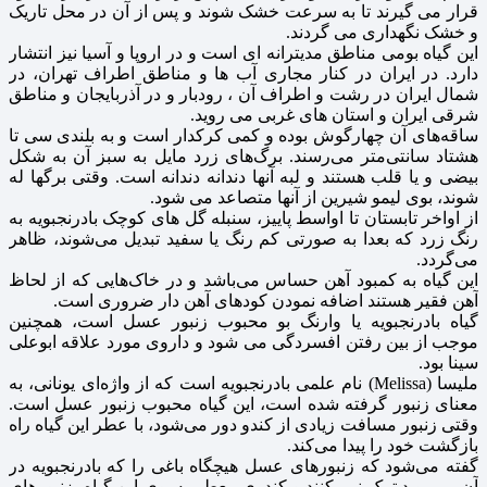
قرار می گیرند تا به سرعت خشک شوند و پس از آن در محل تاریک
و خشک نگهداری می گردند.
این گیاه بومی مناطق مدیترانه ای است و در اروپا و آسیا نیز انتشار
دارد. در ایران در کنار مجاری آب ها و مناطق اطراف تهران، در
شمال ایران در رشت و اطراف آن ، رودبار و در آذربایجان و مناطق
شرقی ایران و استان های غربی می روید.
ساقه‌های آن چهارگوش بوده و کمی کرکدار است و به بلندی سی تا
هشتاد سانتی‌متر می‌رسند. برگ‌های زرد مایل به سبز آن به شکل
بیضی و یا قلب هستند و لبه‌ آنها دندانه دندانه است. وقتی برگها له
‌شوند، بوی لیمو شیرین از آنها متصاعد می شود.
از اواخر تابستان تا اواسط پاییز، سنبله گل های کوچک بادرنجبویه به
رنگ زرد که بعدا به صورتی کم رنگ یا سفید تبدیل می‌شوند، ظاهر
می‌گردد.
این گیاه به کمبود آهن حساس می‌باشد و در خاک‌هایی که از لحاظ
آهن فقیر هستند اضافه نمودن کودهای آهن دار ضروری است.
گیاه بادرنجبویه یا وارنگ بو محبوب زنبور عسل است، همچنین
موجب از بین رفتن افسردگی می شود و داروی مورد علاقه ابوعلی
سینا بود.
ملیسا (Melissa) نام علمی بادرنجبویه است که از واژه‌ای یونانی، به
معنای زنبور گرفته شده است، این گیاه محبوب زنبور عسل است.
وقتی زنبور مسافت زیادی از کندو دور می‌شود، با عطر این گیاه راه
بازگشت خود را پیدا می‌کند.
گفته می‌شود که زنبورهای عسل هیچگاه باغی را که بادرنجبویه در
آن می‌روید ترک نمی‌کنند و کندوی معطر به بوی این گیاه، زنبورهای