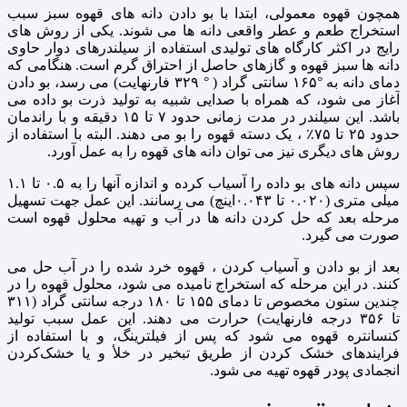
همچون قهوه معمولی، ابتدا با بو دادن دانه های قهوه سبز سبب
استخراج طعم و عطر واقعی دانه ها می شوند. یکی از روش های
رایج در اکثر کارگاه های تولیدی استفاده از سیلندرهای دوار حاوی
دانه ها سبز قهوه و گازهای حاصل از احتراق گرم است. هنگامی که
دمای دانه به °۱۶۵ سانتی گراد ( ° ۳۲۹ فارنهایت) می رسد، بو دادن
آغاز می شود، که همراه با صدایی شبیه به تولید ذرت بو داده می
باشد. این سیلندر در مدت زمانی حدود ۷ تا ۱۵ دقیقه و با راندمان
حدود ۲۵ تا ۷۵٪ ، یک دسته قهوه را بو می دهند. البته با استفاده از
روش های دیگری نیز می توان دانه های قهوه را به عمل آورد.
سپس دانه های بو داده را آسیاب کرده و اندازه آنها را به ۰.۵ تا ۱.۱
میلی متری (۰.۰۲۰ تا ۰.۰۴۳اینچ) می رسانند. این عمل جهت تسهیل
مرحله بعد که حل کردن دانه ها در آب و تهیه محلول قهوه است
صورت می گیرد.
بعد از بو دادن و آسیاب کردن ، قهوه خرد شده را در آب حل می
کنند. در این مرحله که استخراج نامیده می شود، محلول قهوه را در
چندین ستون مخصوص تا دمای ۱۵۵ تا ۱۸۰ درجه سانتی گراد (۳۱۱
تا ۳۵۶ درجه فارنهایت) حرارت می دهند. این عمل سبب تولید
کنسانتره قهوه می شود که پس از فیلترینگ، و با استفاده از
فرایندهای خشک کردن از طریق تبخیر در خلأ و یا خشک‌کردن
انجمادی پودر قهوه تهیه می شود.