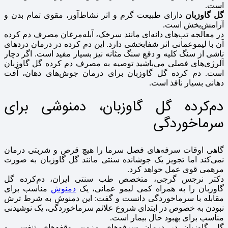
است.
گل گاوزبان
دارای طبیعت گرم و اثر نشاط‌آور، مقوی تمام بدن و
آرامش‌بخش است.
در معالجه تب‌های دانه‌ای مانند سرخک، آبله‌مرغان مصرف دم کرده
آن با لیموعمانی اثر شفابخشی دارد. این دم کرده در درمان دردهای
ناشی از سنگ کلیه و دفع سنگ مثانه نیز بسیار مفید است. اگر دچار
آلرژی‌های فصلی می‌باشید توصیه به مصرف دم کرده گل گاوزبان
است. دم کرده گل گاوزبان برای درمان جوش‌های دهان، آفت
دهانی بسیار نافذ است.
دم‌کرده گل گاوزبان، دمنوشی برای
سرماخوردگی
گاهی اوقات سرفه‌های فصل سرما را هیچ قرص و شربتی درمان
نمی‌کند اما تجویز یک جوشانده سنتی مانند گل گاوزبان به صورت
مرهمی قوی عمل خواهد کرد.
دکتر نرجس گرجی، متخصص طب سنتی ایران، دم‌کرده گل
گاوزبان را به همراه کمی لیمو عمانی، یک
دمنوش
مناسب برای
مقابله با سرماخوردگی دانست و گفت: این دمنوش به شرط ترش
نبودن به خصوص در ابتدای شروع علائم سرماخوردگی، یک نوشیدنی
مناسب برای بهبود حال بیمار است.
گل گاوزبان در درمان سرفه‌های مزمن، وقفه‌های تنفسی و