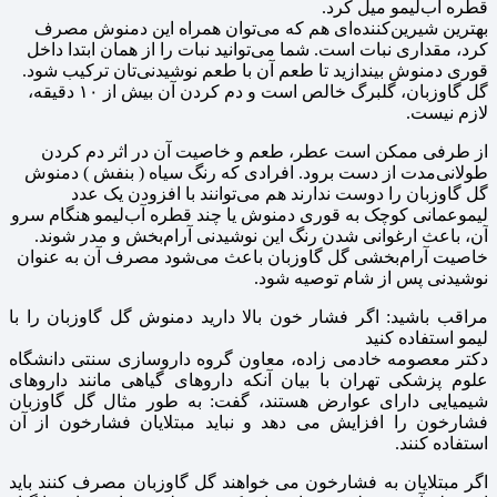
قطره آب‌لیمو میل کرد.
بهترین شیرین‌کننده‌ای هم که می‌توان همراه این دمنوش مصرف
کرد، مقداری نبات است. شما می‌توانید نبات را از همان ابتدا داخل
قوری دمنوش بیندازید تا طعم آن با طعم نوشیدنی‌تان ترکیب شود.
گل گاوزبان، گلبرگ خالص است و دم کردن آن بیش از ۱۰ دقیقه،
لازم نیست.
از طرفی ممکن است عطر، طعم و خاصیت آن در اثر دم کردن
طولانی‌مدت از دست برود. افرادی که رنگ سیاه ( بنفش ) دمنوش
گل گاوزبان را دوست ندارند هم می‌توانند با افزودن یک عدد
لیموعمانی کوچک به قوری دمنوش یا چند قطره آب‌لیمو هنگام سرو
آن، باعث ارغوانی شدن رنگ این نوشیدنی آرام‌بخش و مدر شوند.
خاصیت آرام‌بخشی گل گاوزبان باعث می‌شود مصرف آن به عنوان
نوشیدنی پس از شام توصیه شود.
مراقب باشید: اگر فشار خون بالا دارید دمنوش گل گاوزبان را با
لیمو استفاده کنید
دکتر معصومه خادمی زاده، معاون گروه داروسازی سنتی دانشگاه
علوم پزشکی تهران با بیان آنکه داروهای گیاهی مانند داروهای
شیمیایی دارای عوارض هستند، گفت: به طور مثال گل گاوزبان
فشارخون را افزایش می دهد و نباید مبتلایان فشارخون از آن
استفاده کنند.
اگر مبتلایان به فشارخون می خواهند گل گاوزبان مصرف کنند باید