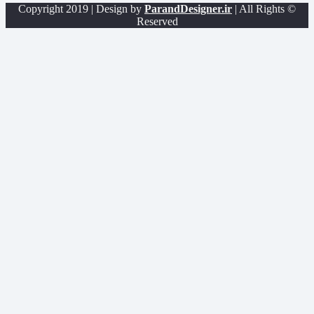
ParandDesigner.ir
| All Rights
© Copyright 2019 | Design by
Reserved