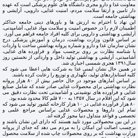
معاونت غذا و دارو مجری دانشگاه های علوم پزشکی است که عهده
دار تامین و ارتقا سلامت مردم، امنیت غذایی، دارویی، آرایشی و
بهداشتی جامعه است.
این نهاد با احترام به ارزش ها و باورهای دینی جامعه حداکثر
اطمینان لازم را در خصوص امنیت و سلامت مواد غذایی، آشامیدنی،
آرایشی و بهداشتی و دارویی برای کلیه افراد جامعه فراهم می آورد.
بر اساس قانون وزارت بهداشت، درمان و آموزش پزشکی درج
نشان سازمان غذا و دارو و شماره پروانه بهداشتی ساخت یا واردات
یا شناسه نظارت بر روی برچسب مواد و فرآورده های غذایی،
آشامیدنی، آرایشی و بهداشتی تولید داخل و وارداتی از نخستین روز
سال۱۳۹۱ هجری شمسی اجباری شد.
در همین حال نشان ایمنی غذا به شرکت هایی اعطا می شود که
کلیه استانداردهای تولید، نگهداری و توزیع را رعایت کرده باشند.
بر اساس آمارهای موجود در حال حاضر بیش از ۸۰ هزار پروانه
نظارت بهداشتی برای محصولات غذایی صادر شده که شامل صنایع
غذایی و فرآورده های نوشیدنی و آشامیدنی تحت نظارت دقیق می
شود که این اقلام در سال ۱۳۵۷ به ۷۰۰ قلم کالا محدود شده بود.
۸۰ هزار فرآورده غذایی در ۱۰ هزار کارخانه کشور تولید می شود که
تمام این داروها و محصولات غذایی براساس مراجع علمی و
تخصصی و قواعد متداول دنیا مجوز گرفته اند.
در این بین محصولاتی مورد تایید هستند که دارای این نشان باشند و
برچسب اصالت این امکان را به مردم می دهد که جدای از پروانه
وزارت بهداشت که بر روی محصولات چاپ شده از سلامت محصول