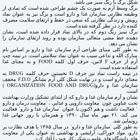
شکل برگ با رنگ سبز می باشد.
برگ وسط آرم به صورت یک چشم طراحی شده است که نمادی از
وظیفه نظارتی سازمان غذا و دارو است و برگ نیز به عنوان نماد
رویش و زندگی نظارتی که سعی در حفظ و ارتقای سلامت مصرف
کننده دارد در نظر گرفته شده است.
برگ سبز رنگ دوم که در بالای نماد قرار داده شده است، نشان
دهنده خط مشی متعالی سازمان بوده و روند ارتقای سازمان را
نشان می دهد.
به طور کلی مبنای طراحی آرم سازمان غذا و دارو بر اساس نام
مبارک الله و تداعی سیب به عنوان نماد سلامتی است. در نیمه چپ
آرم از حرف F لاتین، حرف اول کلمه FOOD و به معنای غذا
استفاده شده است.
در نیمه راست نماد نیز حرف D نخستین حرف کلمه DRUG به
معنای دارو است و در نهایت شکل کلی آرم نشانگر F.D.O مخفف
سازمان غذا و دارو(ORGANIZATION FOOD AND DRUG )
است.
نشان و آرم سازمان غذا و دارو که از ابتدای تشکیل وزارت بهداشت
تحت عناوین چون ˈمعاونت دارویی و غذاییˈ، ˈمعاونت درمان و دارو
ˈ فعالیت داشت و هم اکنون با عنوان ˈسازمان غذا و داروˈ فعالیت
می کند، ۲۱ مهر ماه سال ۱۳۹۰ و همزمان با روز جهانی غذا
رونمایی شد.
به طور کلی ˈسازمان غذا و داروˈ در سال ۱۳۸۵ با هدف نظارت بر
دارو، مواد خوراکی، آرایشی و بهداشتی به عنوان یکی از معاونت
های دانشگاه های علوم پزشکی کار خود را آغاز کرد.